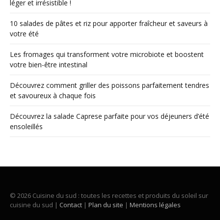
léger et irrésistible !
10 salades de pâtes et riz pour apporter fraîcheur et saveurs à
votre été
Les fromages qui transforment votre microbiote et boostent
votre bien-être intestinal
Découvrez comment griller des poissons parfaitement tendres
et savoureux à chaque fois
Découvrez la salade Caprese parfaite pour vos déjeuners d’été
ensoleillés
© 2026 Cuisine du sud : toutes les recettes et produits du soleil sur
cuisine du sud |
Contact
|
Plan du site
|
Mentions légales