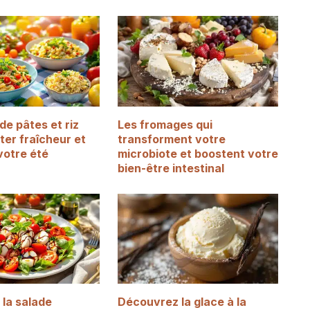
de pâtes et riz
Les fromages qui
ter fraîcheur et
transforment votre
votre été
microbiote et boostent votre
bien-être intestinal
la salade
Découvrez la glace à la