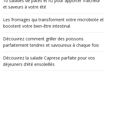
10 salades de pâtes et riz pour apporter fraîcheur
et saveurs à votre été
Les fromages qui transforment votre microbiote et
boostent votre bien-être intestinal
Découvrez comment griller des poissons
parfaitement tendres et savoureux à chaque fois
Découvrez la salade Caprese parfaite pour vos
déjeuners d’été ensoleillés