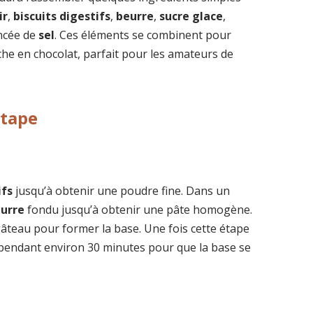
ir
,
biscuits digestifs
,
beurre
,
sucre glace
,
ncée de
sel
. Ces éléments se combinent pour
che en chocolat, parfait pour les amateurs de
étape
ifs
jusqu’à obtenir une poudre fine. Dans un
urre
fondu jusqu’à obtenir une pâte homogène.
âteau pour former la base. Une fois cette étape
r pendant environ 30 minutes pour que la base se