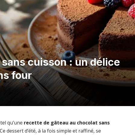
sans cuisson : un délice
ns four
e tel qu’une
recette de gâteau au chocolat sans
 dessert d’été, à la fois simple et raffiné, se