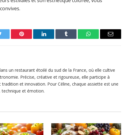
veurs estivales et son esthétique colorée, vous
convives.
Twitter
Pinterest
LinkedIn
Tumblr
WhatsApp
Email
 dans un restaurant étoilé du sud de la France, où elle cultive
ronomie. Précise, créative et rigoureuse, elle participe à
ant tradition et innovation. Pour Céline, chaque assiette est une
, technique et émotion.