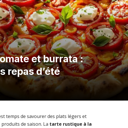
tomate et burrata :
s repas d’été
l est temps de savourer des plats légers et
s produits de saison. La
tarte rustique à la