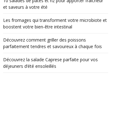
10 salades de pâtes et riz pour apporter fraîcheur
et saveurs à votre été
Les fromages qui transforment votre microbiote et
boostent votre bien-être intestinal
Découvrez comment griller des poissons
parfaitement tendres et savoureux à chaque fois
Découvrez la salade Caprese parfaite pour vos
déjeuners d’été ensoleillés